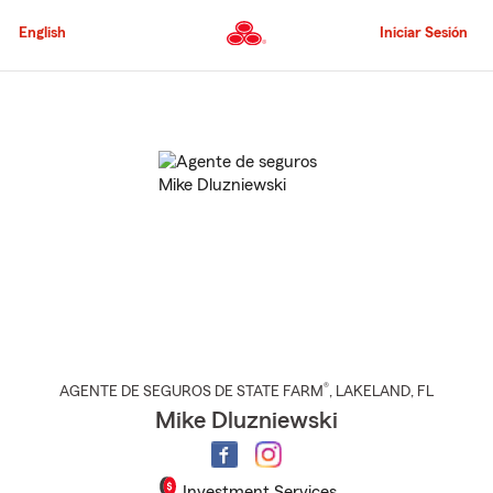
Pasar
al
English
Iniciar Sesión
contenido
principal
Comienzo
del
contenido
principal
®
AGENTE DE SEGUROS DE STATE FARM
,
LAKELAND
, FL
Mike Dluzniewski
Investment Services