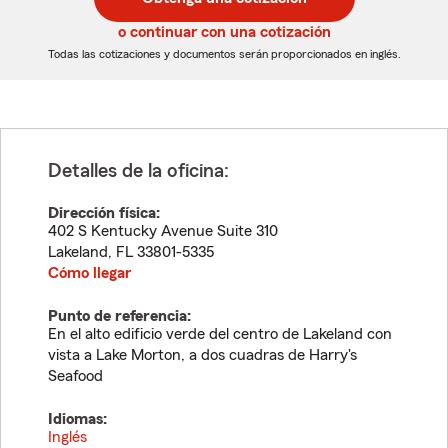
de
de
5
5
o continuar con una cotización
dígitos
dígitos
Todas las cotizaciones y documentos serán proporcionados en inglés.
Detalles de la oficina:
Dirección física:
402 S Kentucky Avenue Suite 310
Lakeland
,
FL
33801-5335
Cómo llegar
Punto de referencia:
En el alto edificio verde del centro de Lakeland con
vista a Lake Morton, a dos cuadras de Harry's
Seafood
Idiomas:
Inglés