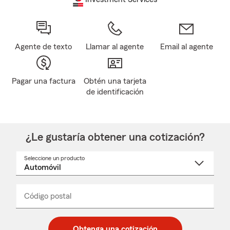
Agente de texto
Llamar al agente
Email al agente
Pagar una factura
Obtén una tarjeta
de identificación
¿Le gustaría obtener una cotización?
Seleccione un producto
Seleccione
un
nombre
de
producto
del
Código postal
Ingresa
Ingresa
_____
menú
un
un
desplegable
código
código
postal
postal
Obtenga una cotización