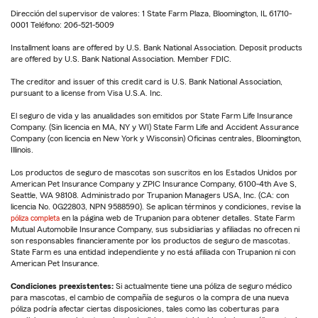
Dirección del supervisor de valores: 1 State Farm Plaza, Bloomington, IL 61710-
0001 Teléfono: 206-521-5009
Installment loans are offered by U.S. Bank National Association. Deposit products
are offered by U.S. Bank National Association. Member FDIC.
The creditor and issuer of this credit card is U.S. Bank National Association,
pursuant to a license from Visa U.S.A. Inc.
El seguro de vida y las anualidades son emitidos por State Farm Life Insurance
Company. (Sin licencia en MA, NY y WI) State Farm Life and Accident Assurance
Company (con licencia en New York y Wisconsin) Oficinas centrales, Bloomington,
Illinois.
Los productos de seguro de mascotas son suscritos en los Estados Unidos por
American Pet Insurance Company y ZPIC Insurance Company, 6100-4th Ave S,
Seattle, WA 98108. Administrado por Trupanion Managers USA, Inc. (CA: con
licencia No. 0G22803, NPN 9588590). Se aplican términos y condiciones, revise la
póliza completa
en la página web de Trupanion para obtener detalles. State Farm
Mutual Automobile Insurance Company, sus subsidiarias y afiliadas no ofrecen ni
son responsables financieramente por los productos de seguro de mascotas.
State Farm es una entidad independiente y no está afiliada con Trupanion ni con
American Pet Insurance.
Condiciones preexistentes:
Si actualmente tiene una póliza de seguro médico
para mascotas, el cambio de compañía de seguros o la compra de una nueva
póliza podría afectar ciertas disposiciones, tales como las coberturas para